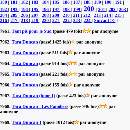
180
|
181
|
182
|
183
|
184
|
185
|
186
|
187
|
188
|
189
|
190
|
191
|
200
192
|
193
|
194
|
195
|
196
|
197
|
198
|
199
|
|
201
|
202
|
203
|
204
|
205
|
206
|
207
|
208
|
209
|
210
|
211
|
212
|
213
|
214
|
215
|
216
|
217
|
218
|
219
|
220
|
221
|
222
|
223
|
224
|
Suivant >>
|
7961.
Tant pis pour le Sud
(passé 479 fois)
par anonyme
7962.
Tara Duncan
(passé 1425 fois)
par anonyme
7963.
Tara Duncan
(passé 511 fois)
par anonyme
7964.
Tara Duncan
(passé 914 fois)
par anonyme
7965.
Tara Duncan
(passé 221 fois)
par anonyme
7966.
Tara Duncan
(passé 155 fois)
par anonyme
7967.
Tara Duncan (tome 1)
(passé 423 fois)
par anonyme
7968.
Tara Duncan - Les Familiers
(passé 946 fois)
par
anonyme
7969.
Tara Duncan 1
(passé 1012 fois)
par anonyme