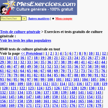
Autres matières
| 🔸
Mon compte
Tests de culture générale
> Exercices et tests gratuits de culture
générale :
Voir les tests les plus populaires
8940 tests de culture générale en tout
Voir la page
<< Précédent
|
1
|
2
|
3
|
4
|
5
|
6
|
7
|
8
|
9
|
10
|
11
|
12
|
13
|
14
|
15
|
16
|
17
|
18
|
19
|
20
|
21
|
22
|
23
|
24
|
25
|
26
|
27
|
28
|
29
|
30
|
31
|
32
|
33
|
34
|
35
|
36
|
37
|
38
|
39
|
40
|
41
|
42
|
43
|
44
|
45
|
46
|
47
|
48
|
49
|
50
|
51
|
52
|
53
|
54
|
55
|
56
|
57
|
58
|
59
|
60
|
61
|
62
|
63
|
64
|
65
|
66
|
67
|
68
|
69
|
70
|
71
|
72
|
73
|
74
|
75
|
76
|
77
|
78
|
79
|
80
|
81
|
82
|
83
|
84
|
85
|
86
|
87
|
88
|
89
|
90
|
91
|
92
|
93
|
94
|
95
|
96
|
97
|
98
|
99
|
100
|
101
|
102
|
103
|
104
|
105
|
106
|
107
|
108
|
109
|
110
|
111
|
112
|
113
|
114
|
115
|
116
|
117
|
118
|
119
|
120
|
121
|
122
|
123
|
124
|
125
|
126
|
127
|
128
|
129
|
130
|
131
|
132
|
133
|
134
|
135
|
136
|
137
|
138
|
139
|
140
|
141
|
142
|
143
|
144
|
145
|
146
|
147
|
148
|
149
|
150
|
151
|
152
|
153
|
154
|
155
|
156
|
157
|
158
|
159
|
160
|
161
|
162
|
163
|
164
|
165
|
166
|
167
|
168
|
169
|
170
|
171
|
172
|
173
|
174
|
175
|
176
|
177
|
178
|
179
|