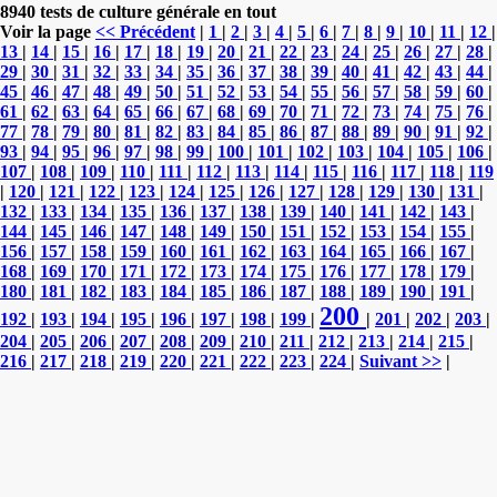
8940 tests de culture générale en tout
Voir la page
<< Précédent
|
1
|
2
|
3
|
4
|
5
|
6
|
7
|
8
|
9
|
10
|
11
|
12
|
13
|
14
|
15
|
16
|
17
|
18
|
19
|
20
|
21
|
22
|
23
|
24
|
25
|
26
|
27
|
28
|
29
|
30
|
31
|
32
|
33
|
34
|
35
|
36
|
37
|
38
|
39
|
40
|
41
|
42
|
43
|
44
|
45
|
46
|
47
|
48
|
49
|
50
|
51
|
52
|
53
|
54
|
55
|
56
|
57
|
58
|
59
|
60
|
61
|
62
|
63
|
64
|
65
|
66
|
67
|
68
|
69
|
70
|
71
|
72
|
73
|
74
|
75
|
76
|
77
|
78
|
79
|
80
|
81
|
82
|
83
|
84
|
85
|
86
|
87
|
88
|
89
|
90
|
91
|
92
|
93
|
94
|
95
|
96
|
97
|
98
|
99
|
100
|
101
|
102
|
103
|
104
|
105
|
106
|
107
|
108
|
109
|
110
|
111
|
112
|
113
|
114
|
115
|
116
|
117
|
118
|
119
|
120
|
121
|
122
|
123
|
124
|
125
|
126
|
127
|
128
|
129
|
130
|
131
|
132
|
133
|
134
|
135
|
136
|
137
|
138
|
139
|
140
|
141
|
142
|
143
|
144
|
145
|
146
|
147
|
148
|
149
|
150
|
151
|
152
|
153
|
154
|
155
|
156
|
157
|
158
|
159
|
160
|
161
|
162
|
163
|
164
|
165
|
166
|
167
|
168
|
169
|
170
|
171
|
172
|
173
|
174
|
175
|
176
|
177
|
178
|
179
|
180
|
181
|
182
|
183
|
184
|
185
|
186
|
187
|
188
|
189
|
190
|
191
|
200
192
|
193
|
194
|
195
|
196
|
197
|
198
|
199
|
|
201
|
202
|
203
|
204
|
205
|
206
|
207
|
208
|
209
|
210
|
211
|
212
|
213
|
214
|
215
|
216
|
217
|
218
|
219
|
220
|
221
|
222
|
223
|
224
|
Suivant >>
|