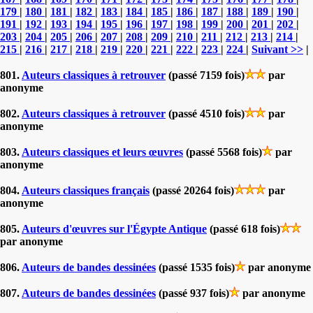
179
|
180
|
181
|
182
|
183
|
184
|
185
|
186
|
187
|
188
|
189
|
190
|
191
|
192
|
193
|
194
|
195
|
196
|
197
|
198
|
199
|
200
|
201
|
202
|
203
|
204
|
205
|
206
|
207
|
208
|
209
|
210
|
211
|
212
|
213
|
214
|
215
|
216
|
217
|
218
|
219
|
220
|
221
|
222
|
223
|
224
|
Suivant >>
|
801.
Auteurs classiques à retrouver
(passé 7159 fois)
par
anonyme
802.
Auteurs classiques à retrouver
(passé 4510 fois)
par
anonyme
803.
Auteurs classiques et leurs œuvres
(passé 5568 fois)
par
anonyme
804.
Auteurs classiques français
(passé 20264 fois)
par
anonyme
805.
Auteurs d'œuvres sur l'Égypte Antique
(passé 618 fois)
par anonyme
806.
Auteurs de bandes dessinées
(passé 1535 fois)
par anonyme
807.
Auteurs de bandes dessinées
(passé 937 fois)
par anonyme