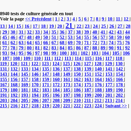
8940 tests de culture générale en tout
Voir la page
<< Précédent
|
1
|
2
|
3
|
4
|
5
|
6
|
7
|
8
|
9
|
10
|
11
|
12
|
21
13
|
14
|
15
|
16
|
17
|
18
|
19
|
20
|
|
22
|
23
|
24
|
25
|
26
|
27
|
28
|
29
|
30
|
31
|
32
|
33
|
34
|
35
|
36
|
37
|
38
|
39
|
40
|
41
|
42
|
43
|
44
|
45
|
46
|
47
|
48
|
49
|
50
|
51
|
52
|
53
|
54
|
55
|
56
|
57
|
58
|
59
|
60
|
61
|
62
|
63
|
64
|
65
|
66
|
67
|
68
|
69
|
70
|
71
|
72
|
73
|
74
|
75
|
76
|
77
|
78
|
79
|
80
|
81
|
82
|
83
|
84
|
85
|
86
|
87
|
88
|
89
|
90
|
91
|
92
|
93
|
94
|
95
|
96
|
97
|
98
|
99
|
100
|
101
|
102
|
103
|
104
|
105
|
106
|
107
|
108
|
109
|
110
|
111
|
112
|
113
|
114
|
115
|
116
|
117
|
118
|
119
|
120
|
121
|
122
|
123
|
124
|
125
|
126
|
127
|
128
|
129
|
130
|
131
|
132
|
133
|
134
|
135
|
136
|
137
|
138
|
139
|
140
|
141
|
142
|
143
|
144
|
145
|
146
|
147
|
148
|
149
|
150
|
151
|
152
|
153
|
154
|
155
|
156
|
157
|
158
|
159
|
160
|
161
|
162
|
163
|
164
|
165
|
166
|
167
|
168
|
169
|
170
|
171
|
172
|
173
|
174
|
175
|
176
|
177
|
178
|
179
|
180
|
181
|
182
|
183
|
184
|
185
|
186
|
187
|
188
|
189
|
190
|
191
|
192
|
193
|
194
|
195
|
196
|
197
|
198
|
199
|
200
|
201
|
202
|
203
|
204
|
205
|
206
|
207
|
208
|
209
|
210
|
211
|
212
|
213
|
214
|
215
|
216
|
217
|
218
|
219
|
220
|
221
|
222
|
223
|
224
|
Suivant >>
|