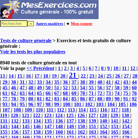
Autres matières
| 🔸
Mon compte
Tests de culture générale
> Exercices et tests gratuits de culture
générale :
Voir les tests les plus populaires
8940 tests de culture générale en tout
Voir la page
<< Précédent
|
1
|
2
|
3
|
4
|
5
|
6
|
7
|
8
|
9
|
10
|
11
|
12
|
21
13
|
14
|
15
|
16
|
17
|
18
|
19
|
20
|
|
22
|
23
|
24
|
25
|
26
|
27
|
28
|
29
|
30
|
31
|
32
|
33
|
34
|
35
|
36
|
37
|
38
|
39
|
40
|
41
|
42
|
43
|
44
|
45
|
46
|
47
|
48
|
49
|
50
|
51
|
52
|
53
|
54
|
55
|
56
|
57
|
58
|
59
|
60
|
61
|
62
|
63
|
64
|
65
|
66
|
67
|
68
|
69
|
70
|
71
|
72
|
73
|
74
|
75
|
76
|
77
|
78
|
79
|
80
|
81
|
82
|
83
|
84
|
85
|
86
|
87
|
88
|
89
|
90
|
91
|
92
|
93
|
94
|
95
|
96
|
97
|
98
|
99
|
100
|
101
|
102
|
103
|
104
|
105
|
106
|
107
|
108
|
109
|
110
|
111
|
112
|
113
|
114
|
115
|
116
|
117
|
118
|
119
|
120
|
121
|
122
|
123
|
124
|
125
|
126
|
127
|
128
|
129
|
130
|
131
|
132
|
133
|
134
|
135
|
136
|
137
|
138
|
139
|
140
|
141
|
142
|
143
|
144
|
145
|
146
|
147
|
148
|
149
|
150
|
151
|
152
|
153
|
154
|
155
|
156
|
157
|
158
|
159
|
160
|
161
|
162
|
163
|
164
|
165
|
166
|
167
|
168
|
169
|
170
|
171
|
172
|
173
|
174
|
175
|
176
|
177
|
178
|