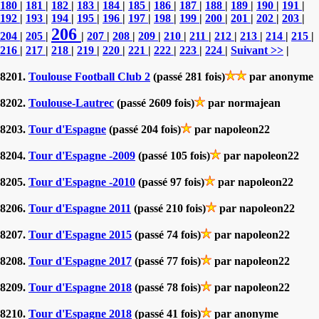
180
|
181
|
182
|
183
|
184
|
185
|
186
|
187
|
188
|
189
|
190
|
191
|
192
|
193
|
194
|
195
|
196
|
197
|
198
|
199
|
200
|
201
|
202
|
203
|
206
204
|
205
|
|
207
|
208
|
209
|
210
|
211
|
212
|
213
|
214
|
215
|
216
|
217
|
218
|
219
|
220
|
221
|
222
|
223
|
224
|
Suivant >>
|
8201.
Toulouse Football Club 2
(passé 281 fois)
par anonyme
8202.
Toulouse-Lautrec
(passé 2609 fois)
par normajean
8203.
Tour d'Espagne
(passé 204 fois)
par napoleon22
8204.
Tour d'Espagne -2009
(passé 105 fois)
par napoleon22
8205.
Tour d'Espagne -2010
(passé 97 fois)
par napoleon22
8206.
Tour d'Espagne 2011
(passé 210 fois)
par napoleon22
8207.
Tour d'Espagne 2015
(passé 74 fois)
par napoleon22
8208.
Tour d'Espagne 2017
(passé 77 fois)
par napoleon22
8209.
Tour d'Espagne 2018
(passé 78 fois)
par napoleon22
8210.
Tour d'Espagne 2018
(passé 41 fois)
par anonyme