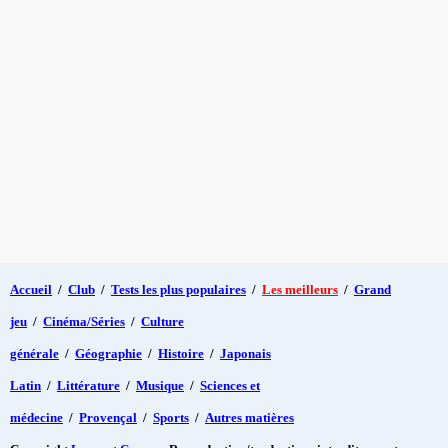
Accueil
/
Club
/
Tests les plus populaires
/
Les meilleurs
/
Grand
jeu
/
Cinéma/Séries
/
Culture
générale
/
Géographie
/
Histoire
/
Japonais
Latin
/
Littérature
/
Musique
/
Sciences et
médecine
/
Provençal
/
Sports
/
Autres matières