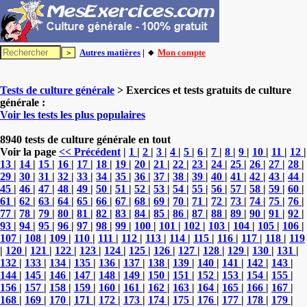
Autres matières
| 🔸
Mon compte
Tests de culture générale
> Exercices et tests gratuits de culture
générale :
Voir les tests les plus populaires
8940 tests de culture générale en tout
Voir la page
<< Précédent
|
1
|
2
|
3
|
4
|
5
|
6
|
7
|
8
|
9
|
10
|
11
|
12
|
13
|
14
|
15
|
16
|
17
|
18
|
19
|
20
|
21
|
22
|
23
|
24
|
25
|
26
|
27
|
28
|
29
|
30
|
31
|
32
|
33
|
34
|
35
|
36
|
37
|
38
|
39
|
40
|
41
|
42
|
43
|
44
|
45
|
46
|
47
|
48
|
49
|
50
|
51
|
52
|
53
|
54
|
55
|
56
|
57
|
58
|
59
|
60
|
61
|
62
|
63
|
64
|
65
|
66
|
67
|
68
|
69
|
70
|
71
|
72
|
73
|
74
|
75
|
76
|
77
|
78
|
79
|
80
|
81
|
82
|
83
|
84
|
85
|
86
|
87
|
88
|
89
|
90
|
91
|
92
|
93
|
94
|
95
|
96
|
97
|
98
|
99
|
100
|
101
|
102
|
103
|
104
|
105
|
106
|
107
|
108
|
109
|
110
|
111
|
112
|
113
|
114
|
115
|
116
|
117
|
118
|
119
|
120
|
121
|
122
|
123
|
124
|
125
|
126
|
127
|
128
|
129
|
130
|
131
|
132
|
133
|
134
|
135
|
136
|
137
|
138
|
139
|
140
|
141
|
142
|
143
|
144
|
145
|
146
|
147
|
148
|
149
|
150
|
151
|
152
|
153
|
154
|
155
|
156
|
157
|
158
|
159
|
160
|
161
|
162
|
163
|
164
|
165
|
166
|
167
|
168
|
169
|
170
|
171
|
172
|
173
|
174
|
175
|
176
|
177
|
178
|
179
|