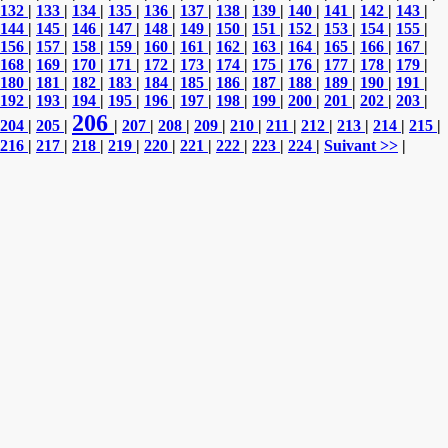
132
|
133
|
134
|
135
|
136
|
137
|
138
|
139
|
140
|
141
|
142
|
143
|
144
|
145
|
146
|
147
|
148
|
149
|
150
|
151
|
152
|
153
|
154
|
155
|
156
|
157
|
158
|
159
|
160
|
161
|
162
|
163
|
164
|
165
|
166
|
167
|
168
|
169
|
170
|
171
|
172
|
173
|
174
|
175
|
176
|
177
|
178
|
179
|
180
|
181
|
182
|
183
|
184
|
185
|
186
|
187
|
188
|
189
|
190
|
191
|
192
|
193
|
194
|
195
|
196
|
197
|
198
|
199
|
200
|
201
|
202
|
203
|
206
204
|
205
|
|
207
|
208
|
209
|
210
|
211
|
212
|
213
|
214
|
215
|
216
|
217
|
218
|
219
|
220
|
221
|
222
|
223
|
224
|
Suivant >>
|