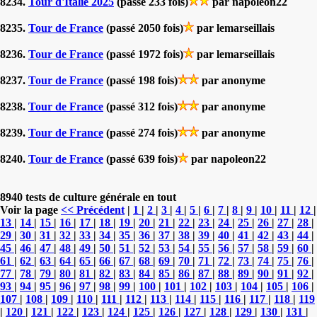
8234.
Tour d'Italie 2025
(passé 233 fois)
par napoleon22
8235.
Tour de France
(passé 2050 fois)
par lemarseillais
8236.
Tour de France
(passé 1972 fois)
par lemarseillais
8237.
Tour de France
(passé 198 fois)
par anonyme
8238.
Tour de France
(passé 312 fois)
par anonyme
8239.
Tour de France
(passé 274 fois)
par anonyme
8240.
Tour de France
(passé 639 fois)
par napoleon22
8940 tests de culture générale en tout
Voir la page
<< Précédent
|
1
|
2
|
3
|
4
|
5
|
6
|
7
|
8
|
9
|
10
|
11
|
12
|
13
|
14
|
15
|
16
|
17
|
18
|
19
|
20
|
21
|
22
|
23
|
24
|
25
|
26
|
27
|
28
|
29
|
30
|
31
|
32
|
33
|
34
|
35
|
36
|
37
|
38
|
39
|
40
|
41
|
42
|
43
|
44
|
45
|
46
|
47
|
48
|
49
|
50
|
51
|
52
|
53
|
54
|
55
|
56
|
57
|
58
|
59
|
60
|
61
|
62
|
63
|
64
|
65
|
66
|
67
|
68
|
69
|
70
|
71
|
72
|
73
|
74
|
75
|
76
|
77
|
78
|
79
|
80
|
81
|
82
|
83
|
84
|
85
|
86
|
87
|
88
|
89
|
90
|
91
|
92
|
93
|
94
|
95
|
96
|
97
|
98
|
99
|
100
|
101
|
102
|
103
|
104
|
105
|
106
|
107
|
108
|
109
|
110
|
111
|
112
|
113
|
114
|
115
|
116
|
117
|
118
|
119
|
120
|
121
|
122
|
123
|
124
|
125
|
126
|
127
|
128
|
129
|
130
|
131
|