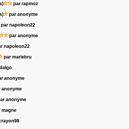
s)
par rapmoz
s)
par anonyme
par napoleon22
par anonyme
r napoleon22
par mariebru
idalgo
r anonyme
r anonyme
ar anonyme
r magne
crayon98