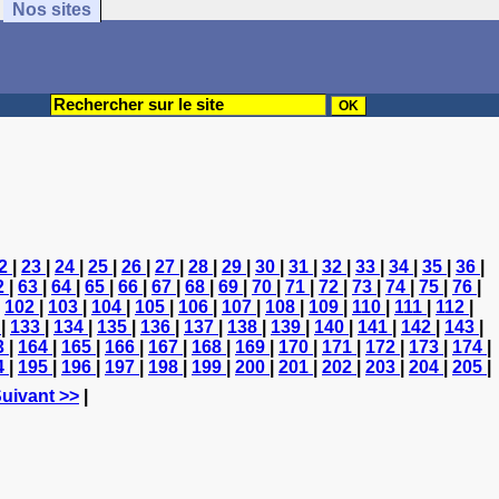
Nos sites
2
|
23
|
24
|
25
|
26
|
27
|
28
|
29
|
30
|
31
|
32
|
33
|
34
|
35
|
36
|
2
|
63
|
64
|
65
|
66
|
67
|
68
|
69
|
70
|
71
|
72
|
73
|
74
|
75
|
76
|
|
102
|
103
|
104
|
105
|
106
|
107
|
108
|
109
|
110
|
111
|
112
|
2
|
133
|
134
|
135
|
136
|
137
|
138
|
139
|
140
|
141
|
142
|
143
|
3
|
164
|
165
|
166
|
167
|
168
|
169
|
170
|
171
|
172
|
173
|
174
|
4
|
195
|
196
|
197
|
198
|
199
|
200
|
201
|
202
|
203
|
204
|
205
|
uivant >>
|