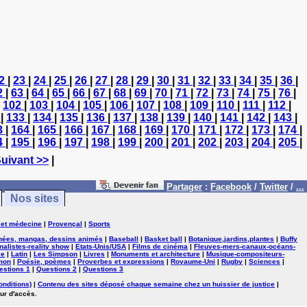
2
|
23
|
24
|
25
|
26
|
27
|
28
|
29
|
30
|
31
|
32
|
33
|
34
|
35
|
36
|
2
|
63
|
64
|
65
|
66
|
67
|
68
|
69
|
70
|
71
|
72
|
73
|
74
|
75
|
76
|
|
102
|
103
|
104
|
105
|
106
|
107
|
108
|
109
|
110
|
111
|
112
|
2
|
133
|
134
|
135
|
136
|
137
|
138
|
139
|
140
|
141
|
142
|
143
|
3
|
164
|
165
|
166
|
167
|
168
|
169
|
170
|
171
|
172
|
173
|
174
|
4
|
195
|
196
|
197
|
198
|
199
|
200
|
201
|
202
|
203
|
204
|
205
|
uivant >>
|
Partager
:
Facebook
/
Twitter
/
...
Nos sites
 et médecine
|
Provençal
|
Sports
nées, mangas, dessins animés
|
Baseball
|
Basket ball
|
Botanique,jardins,plantes
|
Buffy
nalistes-reality show
|
Etats-Unis/USA
|
Films de cinéma
|
Fleuves-mers-canaux-océans-
se
|
Latin
|
Les Simpson
|
Livres
|
Monuments et architecture
|
Musique-compositeurs-
mon
|
Poésie, poèmes
|
Proverbes et expressions
|
Royaume-Uni
|
Rugby
|
Sciences
|
estions 1
|
Questions 2
|
Questions 3
onditions)
|
Contenu des sites déposé chaque semaine chez un huissier de justice
|
ur d'accès.