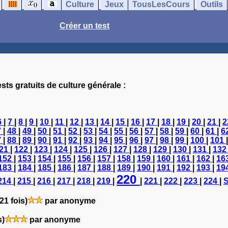
Culture
Jeux
TousLesCours
Outils
Créer un test
sts gratuits de culture générale :
6
|
7
|
8
|
9
|
10
|
11
|
12
|
13
|
14
|
15
|
16
|
17
|
18
|
19
|
20
|
21
|
2
7
|
48
|
49
|
50
|
51
|
52
|
53
|
54
|
55
|
56
|
57
|
58
|
59
|
60
|
61
|
6
7
|
88
|
89
|
90
|
91
|
92
|
93
|
94
|
95
|
96
|
97
|
98
|
99
|
100
|
101
21
|
122
|
123
|
124
|
125
|
126
|
127
|
128
|
129
|
130
|
131
|
13
152
|
153
|
154
|
155
|
156
|
157
|
158
|
159
|
160
|
161
|
162
|
16
183
|
184
|
185
|
186
|
187
|
188
|
189
|
190
|
191
|
192
|
193
|
19
220
214
|
215
|
216
|
217
|
218
|
219
|
|
221
|
222
|
223
|
224
|
S
21 fois)
par anonyme
s)
par anonyme