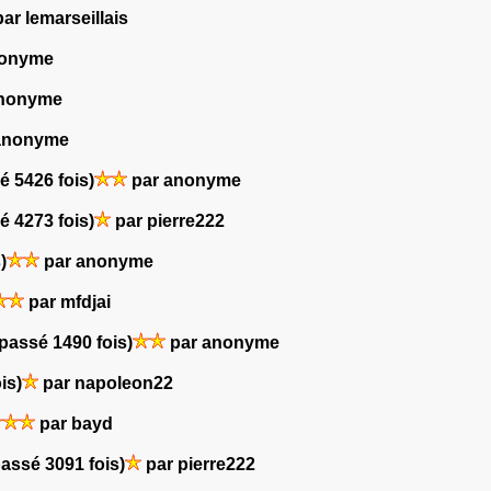
ar lemarseillais
nonyme
anonyme
anonyme
é 5426 fois)
par anonyme
é 4273 fois)
par pierre222
)
par anonyme
par mfdjai
(passé 1490 fois)
par anonyme
is)
par napoleon22
par bayd
passé 3091 fois)
par pierre222