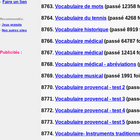
-
Faire un lien
8763.
Vocabulaire de mots
(passé 12358 f
8764.
Vocabulaire du tennis
(passé 4268 f
Recommandés:
-
Jeux gratuits
8765.
Vocabulaire historique
(passé 8919 
-
Nos autres sites
8766.
Vocabulaire médical
(passé 64787 fo
Publicités :
8767.
Vocabulaire médical
(passé 12414 fo
8768.
Vocabulaire médical - abréviations
(
8769.
Vocabulaire musical
(passé 1991 foi
8770.
Vocabulaire provençal - test 2
(pass
8771.
Vocabulaire provençal - test 3
(pass
8772.
Vocabulaire provençal - test 4
(pass
8773.
Vocabulaire provençal - test 5
(pass
8774.
Vocabulaire- Instruments tradition