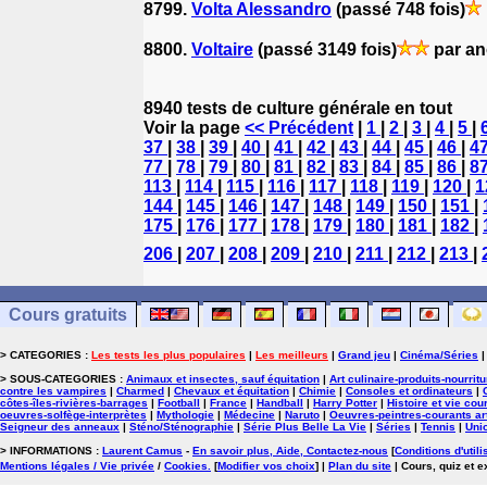
8799.
Volta Alessandro
(passé 748 fois)
8800.
Voltaire
(passé 3149 fois)
par a
8940 tests de culture générale en tout
Voir la page
<< Précédent
|
1
|
2
|
3
|
4
|
5
|
37
|
38
|
39
|
40
|
41
|
42
|
43
|
44
|
45
|
46
|
4
77
|
78
|
79
|
80
|
81
|
82
|
83
|
84
|
85
|
86
|
8
113
|
114
|
115
|
116
|
117
|
118
|
119
|
120
|
1
144
|
145
|
146
|
147
|
148
|
149
|
150
|
151
|
175
|
176
|
177
|
178
|
179
|
180
|
181
|
182
|
206
|
207
|
208
|
209
|
210
|
211
|
212
|
213
|
Cours gratuits
> CATEGORIES :
Les tests les plus populaires
|
Les meilleurs
|
Grand jeu
|
Cinéma/Séries
> SOUS-CATEGORIES :
Animaux et insectes, sauf équitation
|
Art culinaire-produits-nourrit
contre les vampires
|
Charmed
|
Chevaux et équitation
|
Chimie
|
Consoles et ordinateurs
|
côtes-îles-rivières-barrages
|
Football
|
France
|
Handball
|
Harry Potter
|
Histoire et vie cou
oeuvres-solfège-interprètes
|
Mythologie
|
Médecine
|
Naruto
|
Oeuvres-peintres-courants ar
Seigneur des anneaux
|
Sténo/Sténographie
|
Série Plus Belle La Vie
|
Séries
|
Tennis
|
Uni
> INFORMATIONS :
Laurent Camus
-
En savoir plus, Aide, Contactez-nous
[
Conditions d'utili
Mentions légales / Vie privée
/
Cookies
.
[
Modifier vos choix
]
|
Plan du site
| Cours, quiz et 