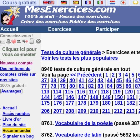
Cours gratuits
Accueil
Exercices
Participer
Connectez-vous !
Cliquez ici pour
Tests de culture générale
> Exercices et te
vous connecter
Voir les tests les plus populaires
Nouveau compte
Des millions de
8940 tests de culture générale en tout
comptes créés sur
Voir la page
<< Précédent
|
1
|
2
|
3
|
4
|
5
|
nos sites
37
|
38
|
39
|
40
|
41
|
42
|
43
|
44
|
45
|
46
|
4
100% gratuit !
77
|
78
|
79
|
80
|
81
|
82
|
83
|
84
|
85
|
86
|
8
[
Avantages
]
113
|
114
|
115
|
116
|
117
|
118
|
119
|
120
|
1
144
|
145
|
146
|
147
|
148
|
149
|
150
|
151
|
175
|
176
|
177
|
178
|
179
|
180
|
181
|
182
|
-
Accueil
206
|
207
|
208
|
209
|
210
|
211
|
212
|
213
|
-
Accès rapides
-
Livre d'or
8761.
Vocabulaire de la poésie
(passé 387
-
Plan du site
-
Recommander
8762.
Vocabulaire de latin
(passé 5692 foi
-
Signaler un bug