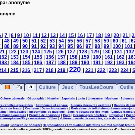
par anonyme
nonyme
6
|
7
|
8
|
9
|
10
|
11
|
12
|
13
|
14
|
15
|
16
|
17
|
18
|
19
|
20
|
21
|
2
7
|
48
|
49
|
50
|
51
|
52
|
53
|
54
|
55
|
56
|
57
|
58
|
59
|
60
|
61
|
6
7
|
88
|
89
|
90
|
91
|
92
|
93
|
94
|
95
|
96
|
97
|
98
|
99
|
100
|
101
21
|
122
|
123
|
124
|
125
|
126
|
127
|
128
|
129
|
130
|
131
|
13
152
|
153
|
154
|
155
|
156
|
157
|
158
|
159
|
160
|
161
|
162
|
16
183
|
184
|
185
|
186
|
187
|
188
|
189
|
190
|
191
|
192
|
193
|
19
220
214
|
215
|
216
|
217
|
218
|
219
|
|
221
|
222
|
223
|
224
|
S
Culture
Jeux
TousLesCours
Outils
|
Culture générale
|
Géographie
|
Histoire
|
Japonais
|
Latin
|
Littérature
|
Musique
|
Sciences
ure-recettes-spécialités
|
Astronomie et espace
|
Auteurs d'oeuvres célèbres
|
Bandes dessi
Cours de breton
|
Cyclisme
|
Dates importantes
|
Emissions de télévision-présentateurs-jour
rante
|
Inclassable
|
Instruments de musique
|
Jeux reposant sur des mots
|
Langue françai
tistiques-couleurs
|
Paroles de chansons
|
Pays
|
Personnages célèbres
|
Physique
|
Poke
on européenne/Pays européens
|
Villes
|
Voitures, permis de conduire, code de la route
|
Qu
sation
] [
Conseils de sécurité
]
Reproductions et traductions interdites sur tout support (voir c
exercices de culture générale 100% gratuits, hors abonnement internet auprès d'un fournisse