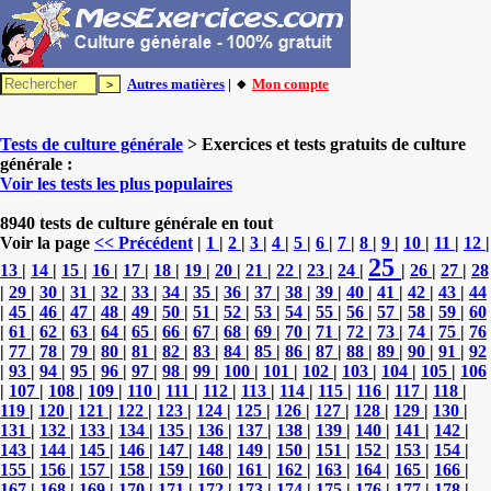
Autres matières
| 🔸
Mon compte
Tests de culture générale
> Exercices et tests gratuits de culture
générale :
Voir les tests les plus populaires
8940 tests de culture générale en tout
Voir la page
<< Précédent
|
1
|
2
|
3
|
4
|
5
|
6
|
7
|
8
|
9
|
10
|
11
|
12
|
25
13
|
14
|
15
|
16
|
17
|
18
|
19
|
20
|
21
|
22
|
23
|
24
|
|
26
|
27
|
28
|
29
|
30
|
31
|
32
|
33
|
34
|
35
|
36
|
37
|
38
|
39
|
40
|
41
|
42
|
43
|
44
|
45
|
46
|
47
|
48
|
49
|
50
|
51
|
52
|
53
|
54
|
55
|
56
|
57
|
58
|
59
|
60
|
61
|
62
|
63
|
64
|
65
|
66
|
67
|
68
|
69
|
70
|
71
|
72
|
73
|
74
|
75
|
76
|
77
|
78
|
79
|
80
|
81
|
82
|
83
|
84
|
85
|
86
|
87
|
88
|
89
|
90
|
91
|
92
|
93
|
94
|
95
|
96
|
97
|
98
|
99
|
100
|
101
|
102
|
103
|
104
|
105
|
106
|
107
|
108
|
109
|
110
|
111
|
112
|
113
|
114
|
115
|
116
|
117
|
118
|
119
|
120
|
121
|
122
|
123
|
124
|
125
|
126
|
127
|
128
|
129
|
130
|
131
|
132
|
133
|
134
|
135
|
136
|
137
|
138
|
139
|
140
|
141
|
142
|
143
|
144
|
145
|
146
|
147
|
148
|
149
|
150
|
151
|
152
|
153
|
154
|
155
|
156
|
157
|
158
|
159
|
160
|
161
|
162
|
163
|
164
|
165
|
166
|
167
|
168
|
169
|
170
|
171
|
172
|
173
|
174
|
175
|
176
|
177
|
178
|