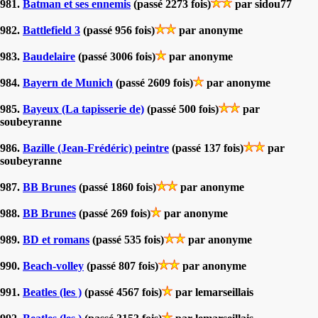
981.
Batman et ses ennemis
(passé 2273 fois)
par sidou77
982.
Battlefield 3
(passé 956 fois)
par anonyme
983.
Baudelaire
(passé 3006 fois)
par anonyme
984.
Bayern de Munich
(passé 2609 fois)
par anonyme
985.
Bayeux (La tapisserie de)
(passé 500 fois)
par
soubeyranne
986.
Bazille (Jean-Frédéric) peintre
(passé 137 fois)
par
soubeyranne
987.
BB Brunes
(passé 1860 fois)
par anonyme
988.
BB Brunes
(passé 269 fois)
par anonyme
989.
BD et romans
(passé 535 fois)
par anonyme
990.
Beach-volley
(passé 807 fois)
par anonyme
991.
Beatles (les )
(passé 4567 fois)
par lemarseillais