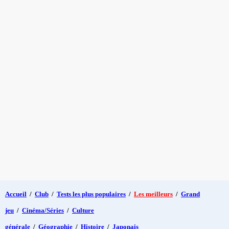
Accueil
/
Club
/
Tests les plus populaires
/
Les meilleurs
/
Grand
jeu
/
Cinéma/Séries
/
Culture
générale
/
Géographie
/
Histoire
/
Japonais