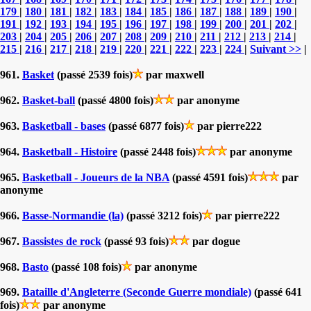
179
|
180
|
181
|
182
|
183
|
184
|
185
|
186
|
187
|
188
|
189
|
190
|
191
|
192
|
193
|
194
|
195
|
196
|
197
|
198
|
199
|
200
|
201
|
202
|
203
|
204
|
205
|
206
|
207
|
208
|
209
|
210
|
211
|
212
|
213
|
214
|
215
|
216
|
217
|
218
|
219
|
220
|
221
|
222
|
223
|
224
|
Suivant >>
|
961.
Basket
(passé 2539 fois)
par maxwell
962.
Basket-ball
(passé 4800 fois)
par anonyme
963.
Basketball - bases
(passé 6877 fois)
par pierre222
964.
Basketball - Histoire
(passé 2448 fois)
par anonyme
965.
Basketball - Joueurs de la NBA
(passé 4591 fois)
par
anonyme
966.
Basse-Normandie (la)
(passé 3212 fois)
par pierre222
967.
Bassistes de rock
(passé 93 fois)
par dogue
968.
Basto
(passé 108 fois)
par anonyme
969.
Bataille d'Angleterre (Seconde Guerre mondiale)
(passé 641
fois)
par anonyme