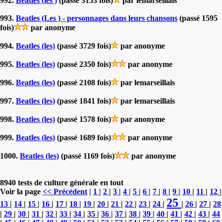
992.
Beatles (les )
(passé 3153 fois)
par lemarseillais
993.
Beatles (Les ) - personnages dans leurs chansons
(passé 1595
fois)
par anonyme
994.
Beatles (les)
(passé 3729 fois)
par anonyme
995.
Beatles (les)
(passé 2350 fois)
par anonyme
996.
Beatles (les)
(passé 2108 fois)
par lemarseillais
997.
Beatles (les)
(passé 1841 fois)
par lemarseillais
998.
Beatles (les)
(passé 1578 fois)
par anonyme
999.
Beatles (les)
(passé 1689 fois)
par anonyme
1000.
Beatles (les)
(passé 1169 fois)
par anonyme
8940 tests de culture générale en tout
Voir la page
<< Précédent
|
1
|
2
|
3
|
4
|
5
|
6
|
7
|
8
|
9
|
10
|
11
|
12
|
25
13
|
14
|
15
|
16
|
17
|
18
|
19
|
20
|
21
|
22
|
23
|
24
|
|
26
|
27
|
28
|
29
|
30
|
31
|
32
|
33
|
34
|
35
|
36
|
37
|
38
|
39
|
40
|
41
|
42
|
43
|
44