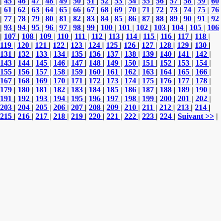
|
45
|
46
|
47
|
48
|
49
|
50
|
51
|
52
|
53
|
54
|
55
|
56
|
57
|
58
|
59
|
60
|
61
|
62
|
63
|
64
|
65
|
66
|
67
|
68
|
69
|
70
|
71
|
72
|
73
|
74
|
75
|
76
|
77
|
78
|
79
|
80
|
81
|
82
|
83
|
84
|
85
|
86
|
87
|
88
|
89
|
90
|
91
|
92
|
93
|
94
|
95
|
96
|
97
|
98
|
99
|
100
|
101
|
102
|
103
|
104
|
105
|
106
|
107
|
108
|
109
|
110
|
111
|
112
|
113
|
114
|
115
|
116
|
117
|
118
|
119
|
120
|
121
|
122
|
123
|
124
|
125
|
126
|
127
|
128
|
129
|
130
|
131
|
132
|
133
|
134
|
135
|
136
|
137
|
138
|
139
|
140
|
141
|
142
|
143
|
144
|
145
|
146
|
147
|
148
|
149
|
150
|
151
|
152
|
153
|
154
|
155
|
156
|
157
|
158
|
159
|
160
|
161
|
162
|
163
|
164
|
165
|
166
|
167
|
168
|
169
|
170
|
171
|
172
|
173
|
174
|
175
|
176
|
177
|
178
|
179
|
180
|
181
|
182
|
183
|
184
|
185
|
186
|
187
|
188
|
189
|
190
|
191
|
192
|
193
|
194
|
195
|
196
|
197
|
198
|
199
|
200
|
201
|
202
|
203
|
204
|
205
|
206
|
207
|
208
|
209
|
210
|
211
|
212
|
213
|
214
|
215
|
216
|
217
|
218
|
219
|
220
|
221
|
222
|
223
|
224
|
Suivant >>
|