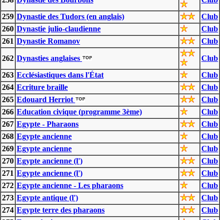
259
Dynastie des Tudors (en anglais)
Club
260
Dynastie julio-claudienne
Club
261
Dynastie Romanov
Club
262
Dynasties anglaises
Club
263
Ecclésiastiques dans l'État
Club
264
Ecriture braille
Club
265
Edouard Herriot
Club
266
Education civique (programme 3ème)
Club
267
Egypte - Pharaons
Club
268
Egypte ancienne
Club
269
Egypte ancienne
Club
270
Egypte ancienne (l')
Club
271
Egypte ancienne (l')
Club
272
Egypte ancienne - Les pharaons
Club
273
Egypte antique (l')
Club
274
Egypte terre des pharaons
Club