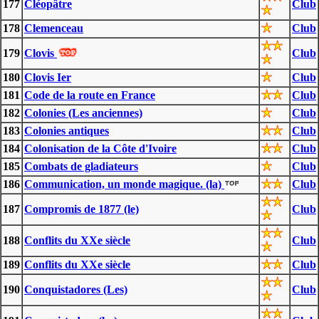
177
Cléopâtre
Club
178
Clemenceau
Club
179
Clovis
Club
180
Clovis Ier
Club
181
Code de la route en France
Club
182
Colonies (Les anciennes)
Club
183
Colonies antiques
Club
184
Colonisation de la Côte d'Ivoire
Club
185
Combats de gladiateurs
Club
186
Communication, un monde magique. (la)
Club
187
Compromis de 1877 (le)
Club
188
Conflits du XXe siècle
Club
189
Conflits du XXe siècle
Club
190
Conquistadores (Les)
Club