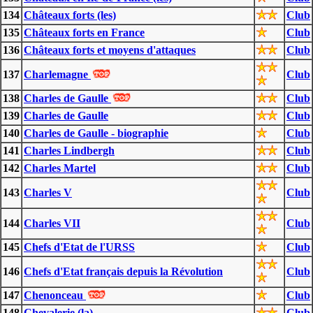
134
Châteaux forts (les)
Club
135
Châteaux forts en France
Club
136
Châteaux forts et moyens d'attaques
Club
137
Charlemagne
Club
138
Charles de Gaulle
Club
139
Charles de Gaulle
Club
140
Charles de Gaulle - biographie
Club
141
Charles Lindbergh
Club
142
Charles Martel
Club
143
Charles V
Club
144
Charles VII
Club
145
Chefs d'Etat de l'URSS
Club
146
Chefs d'Etat français depuis la Révolution
Club
147
Chenonceau
Club
148
Chevalerie (la)
Club