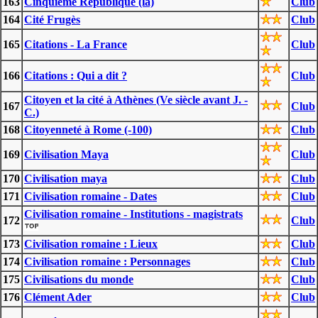
163
Cinquième République (la)
Club
164
Cité Frugès
Club
165
Citations - La France
Club
166
Citations : Qui a dit ?
Club
Citoyen et la cité à Athènes (Ve siècle avant J. -
167
Club
C.)
168
Citoyenneté à Rome (-100)
Club
169
Civilisation Maya
Club
170
Civilisation maya
Club
171
Civilisation romaine - Dates
Club
Civilisation romaine - Institutions - magistrats
172
Club
173
Civilisation romaine : Lieux
Club
174
Civilisation romaine : Personnages
Club
175
Civilisations du monde
Club
176
Clément Ader
Club