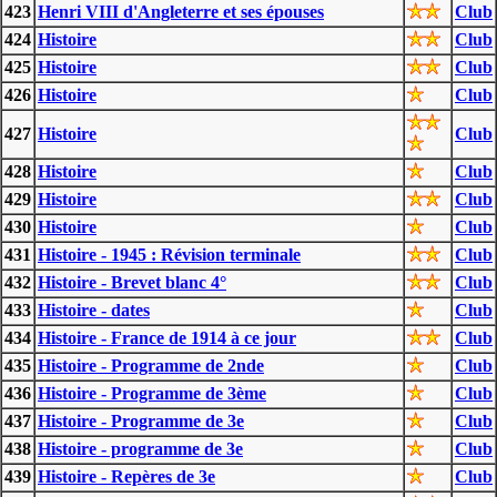
423
Henri VIII d'Angleterre et ses épouses
Club
424
Histoire
Club
425
Histoire
Club
426
Histoire
Club
427
Histoire
Club
428
Histoire
Club
429
Histoire
Club
430
Histoire
Club
431
Histoire - 1945 : Révision terminale
Club
432
Histoire - Brevet blanc 4°
Club
433
Histoire - dates
Club
434
Histoire - France de 1914 à ce jour
Club
435
Histoire - Programme de 2nde
Club
436
Histoire - Programme de 3ème
Club
437
Histoire - Programme de 3e
Club
438
Histoire - programme de 3e
Club
439
Histoire - Repères de 3e
Club