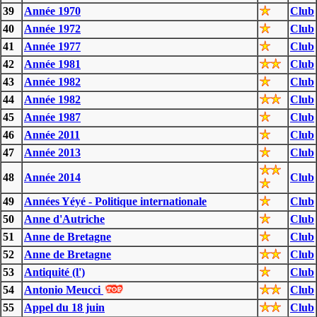
39
Année 1970
Club
40
Année 1972
Club
41
Année 1977
Club
42
Année 1981
Club
43
Année 1982
Club
44
Année 1982
Club
45
Année 1987
Club
46
Année 2011
Club
47
Année 2013
Club
48
Année 2014
Club
49
Années Yéyé - Politique internationale
Club
50
Anne d'Autriche
Club
51
Anne de Bretagne
Club
52
Anne de Bretagne
Club
53
Antiquité (l')
Club
54
Antonio Meucci
Club
55
Appel du 18 juin
Club