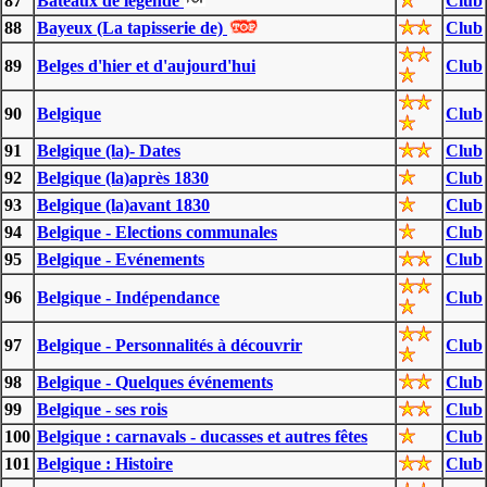
87
Bateaux de légende
Club
88
Bayeux (La tapisserie de)
Club
89
Belges d'hier et d'aujourd'hui
Club
90
Belgique
Club
91
Belgique (la)- Dates
Club
92
Belgique (la)après 1830
Club
93
Belgique (la)avant 1830
Club
94
Belgique - Elections communales
Club
95
Belgique - Evénements
Club
96
Belgique - Indépendance
Club
97
Belgique - Personnalités à découvrir
Club
98
Belgique - Quelques événements
Club
99
Belgique - ses rois
Club
100
Belgique : carnavals - ducasses et autres fêtes
Club
101
Belgique : Histoire
Club