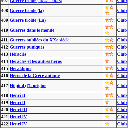
407
Guerre froide (1947 - 1953)
Club
408
Guerre froide (la)
Club
409
Guerre froide (La)
Club
410
Guerres dans le monde
Club
411
Guerres oubliées du XXe siècle
Club
412
Guerres puniques
Club
413
Héraclès
Club
414
Héraclès et les autres héros
Club
415
Héraldique
Club
416
Héros de la Grèce antique
Club
417
Hôpital (l')- origine
Club
418
Henri II
Club
419
Henri II
Club
420
Henri III
Club
421
Henri IV
Club
422
Henri IV
Club