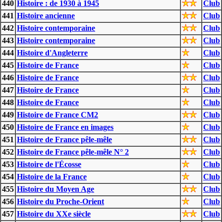
440
Histoire : de 1930 à 1945
Club
441
Histoire ancienne
Club
442
Histoire contemporaine
Club
443
Histoire contemporaine
Club
444
Histoire d'Angleterre
Club
445
Histoire de France
Club
446
Histoire de France
Club
447
Histoire de France
Club
448
Histoire de France
Club
449
Histoire de France CM2
Club
450
Histoire de France en images
Club
451
Histoire de France pêle-mêle
Club
452
Histoire de France pêle-mêle N° 2
Club
453
Histoire de l'Écosse
Club
454
Histoire de la France
Club
455
Histoire du Moyen Age
Club
456
Histoire du Proche-Orient
Club
457
Histoire du XXe siècle
Club