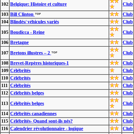
102
Belgique: Histoire et culture
Club
103
Bill Clinton
Club
104
Blindés/ véhicules variés
Club
105
Boudicca - Reine
Club
106
Bretagne
Club
107
Bretons illustres – 2
Club
108
Brevet-Repères historiques-1
Club
109
Célébrités
Club
110
Célébrités
Club
111
Célébrités
Club
112
Célébrités belges
Club
113
Célébrités belges
Club
114
Célébrités canadiennes
Club
115
Célébrités- Quand sont-ils nés?
Club
116
Calendrier révolutionnaire - logique
Club