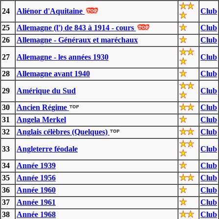
24
Aliénor d'Aquitaine
Club
25
Allemagne (l') de 843 à 1914 - cours
Club
26
Allemagne - Généraux et maréchaux
Club
27
Allemagne - les années 1930
Club
28
Allemagne avant 1940
Club
29
Amérique du Sud
Club
30
Ancien Régime
Club
31
Angela Merkel
Club
32
Anglais célèbres (Quelques)
Club
33
Angleterre féodale
Club
34
Année 1939
Club
35
Année 1956
Club
36
Année 1960
Club
37
Année 1961
Club
38
Année 1968
Club