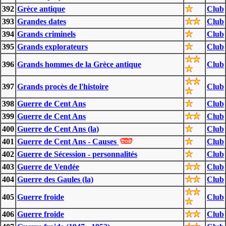
392
Grèce antique
Club
393
Grandes dates
Club
394
Grands criminels
Club
395
Grands explorateurs
Club
396
Grands hommes de la Grèce antique
Club
397
Grands procès de l'histoire
Club
398
Guerre de Cent Ans
Club
399
Guerre de Cent Ans
Club
400
Guerre de Cent Ans (la)
Club
401
Guerre de Cent Ans - Causes
Club
402
Guerre de Sécession - personnalités
Club
403
Guerre de Vendée
Club
404
Guerre des Gaules (la)
Club
405
Guerre froide
Club
406
Guerre froide
Club