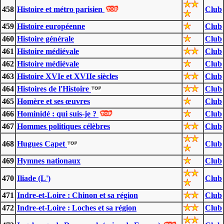
458
Histoire et métro parisien
Club
459
Histoire européenne
Club
460
Histoire générale
Club
461
Histoire médiévale
Club
462
Histoire médiévale
Club
463
Histoire XVIe et XVIIe siècles
Club
464
Histoires de l'Histoire
Club
465
Homère et ses œuvres
Club
466
Hominidé : qui suis-je ?
Club
467
Hommes politiques célèbres
Club
468
Hugues Capet
Club
469
Hymnes nationaux
Club
470
Iliade (L')
Club
471
Indre-et-Loire : Chinon et sa région
Club
472
Indre-et-Loire : Loches et sa région
Club