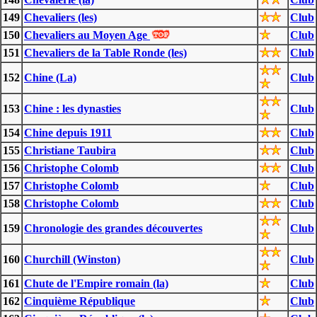
149
Chevaliers (les)
Club
150
Chevaliers au Moyen Age
Club
151
Chevaliers de la Table Ronde (les)
Club
152
Chine (La)
Club
153
Chine : les dynasties
Club
154
Chine depuis 1911
Club
155
Christiane Taubira
Club
156
Christophe Colomb
Club
157
Christophe Colomb
Club
158
Christophe Colomb
Club
159
Chronologie des grandes découvertes
Club
160
Churchill (Winston)
Club
161
Chute de l'Empire romain (la)
Club
162
Cinquième République
Club