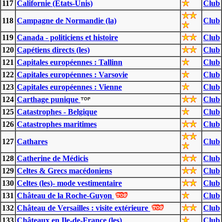
117
Californie (Etats-Unis)
Club
118
Campagne de Normandie (la)
Club
119
Canada - politiciens et histoire
Club
120
Capétiens directs (les)
Club
121
Capitales européennes : Tallinn
Club
122
Capitales européennes : Varsovie
Club
123
Capitales européennes : Vienne
Club
124
Carthage punique
Club
125
Catastrophes - Belgique
Club
126
Catastrophes maritimes
Club
127
Cathares
Club
128
Catherine de Médicis
Club
129
Celtes & Grecs macédoniens
Club
130
Celtes (les)- mode vestimentaire
Club
131
Château de la Roche-Guyon
Club
132
Château de Versailles : visite extérieure
Club
133
Châteaux en Ile-de-France (les)
Club