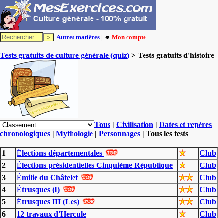
Autres matières
| 🔸
Mon compte
Tests gratuits de culture générale (quiz)
> Tests gratuits d'histoire
Tous
|
Civilisation
|
Dates et repères
chronologiques
|
Mythologie
|
Personnages
| Tous les tests
1
Élections départementales
Club
2
Élections présidentielles Cinquième République
Club
3
Émilie du Châtelet
Club
4
Étrusques (I)
Club
5
Étrusques III (Les)
Club
6
12 travaux d'Hercule
Club