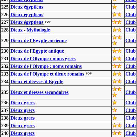
225
Dieux égyptiens
Club
226
Dieux égyptiens
Club
227
Dieux égyptiens
Club
228
Dieux - Mythologie
Club
229
Dieux de l'Egypte ancienne
Club
230
Dieux de l'Egypte antique
Club
231
Dieux de l'Olympe : noms grecs
Club
232
Dieux de l'Olympe : noms romains
Club
233
Dieux de l'Olympe et dieux romains
Club
234
Dieux et déesses d'Egypte
Club
235
Dieux et déesses secondaires
Club
236
Dieux grecs
Club
237
Dieux grecs
Club
238
Dieux grecs
Club
239
Dieux grecs
Club
240
Dieux grecs
Club